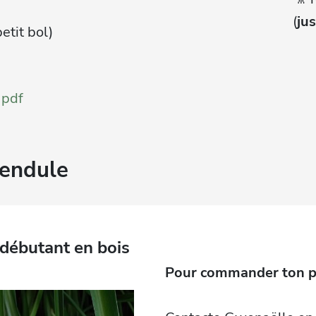
(
ju
etit bol)
 pdf
pendule
 débutant en bois
Pour commander ton p