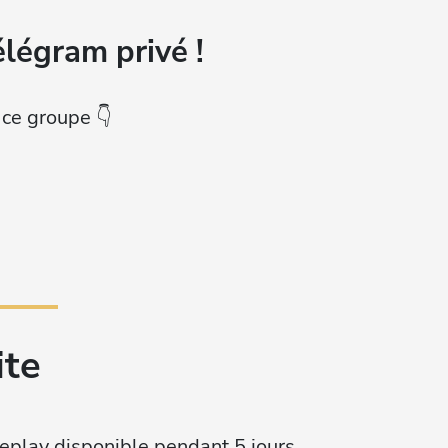
légram privé !
 ce groupe 👇
ite
replay disponible pendant 5 jours