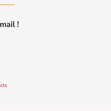
mail !
:
acts