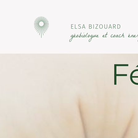
ELSA BIZOUARD
géobiologue et coach éner
Fé