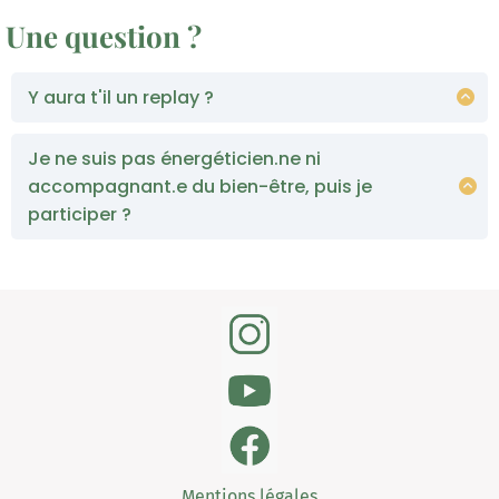
Une question ?
Y aura t'il un replay ?
Oui ! Le replay sera accessible en replay pendant 7
jours (jusqu'au 21 février)😊
Je ne suis pas énergéticien.ne ni
accompagnant.e du bien-être, puis je
participer ?
Bien sûr tu es le ou la bienvenue !
Tu pourras en apprendre beaucoup à propos de la
géobiologie !
Mentions légales