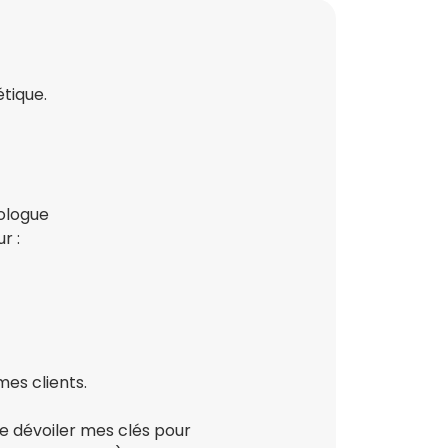
tique.
iologue
r :
mes clients.
te dévoiler mes clés pour