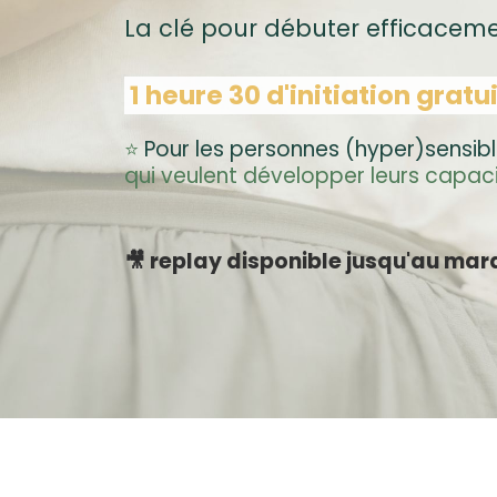
La clé pour débuter efficacem
1 heure 30 d'initiation grat
⭐️
Pour les personnes (hyper)sensib
qui veulent développer leurs capac
🎥 replay disponible jusqu'au mard