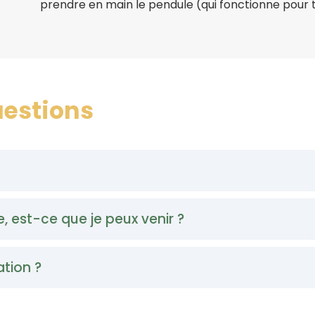
prendre en main le pendule (qui fonctionne pour 
uestions
play pendant 5 jours (jusqu'au mardi 9 juin à 12h00)😊
e, est-ce que je peux venir ?
ation ?
 en métal (évite les pendules en pierre pour débuter) av