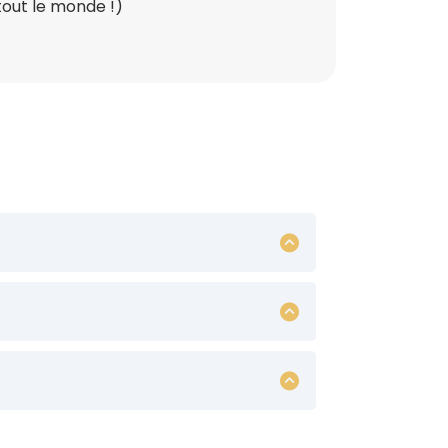
tout le monde !)
ec une cordelette (et non une