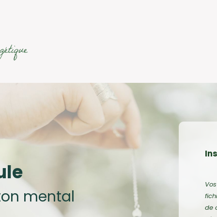
gétique
Ins
ule
Vos
 ton mental
fic
de 