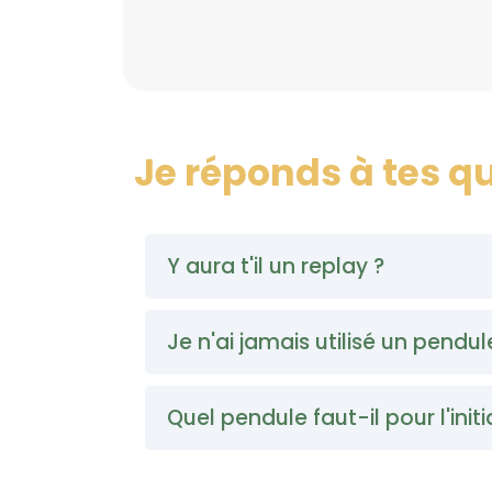
Je réponds à tes q
Y aura t'il un replay ?
Oui ! l'initiation sera accessible en re
Je n'ai jamais utilisé un pendul
Bien sûr !
Quel pendule faut-il pour l'initi
L'initiation est pour toi si :
Je te conseille un pendule en bois ou
⭐️ tu débutes ,
chaînette).