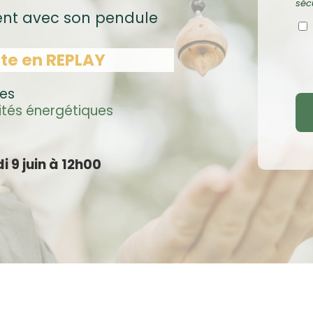
sécu
ent avec son pendule
uite en REPLAY
les
ités énergétiques
i 9 juin à 12h00